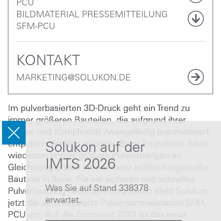
PCU
BILDMATERIAL PRESSEMITTEILUNG
SFM-PCU
KONTAKT
MARKETING@SOLUKON.DE
Im pulverbasierten 3D-Druck geht ein Trend zu
immer größeren Bauteilen, die aufgrund ihrer
Masse und Komplexität zwangsläufig automatisiert
entpulvert werden müssen. Beim Entpulvern fallen
Solukon auf der
wiederum immer größere Pulvermengen an.
IMTS 2026
Gleichzeitig gehen immer mehr additiv hergestellte
Bauteile in Serie. Für ein sicheres und schnelles
Was Sie auf Stand 338378
Pulverhandling nach dem Entpulvern stellt Solukon
erwartet.
jetzt die automatisierte Pulversammelstation SFM-
PCU vor. Auf der Formnext 2023 ist das neue