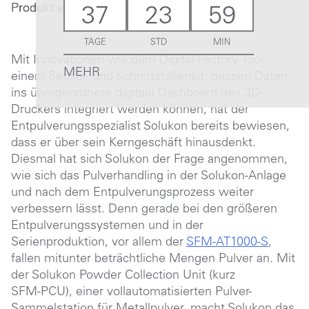
Produkt erstmals zu sehen.
37
23
59
TAGE
STD
MIN
Mit Innovationen wie dem Digital-Factory-Tool,
MEHR
einem Sensor- und Schnittstellenkit, dessen Daten
ins übergeordnete digitale Dashboard des 3D-
Druckers integriert werden können, hat der
Entpulverungsspezialist Solukon bereits bewiesen,
dass er über sein Kerngeschäft hinausdenkt.
Diesmal hat sich Solukon der Frage angenommen,
wie sich das Pulverhandling in der Solukon-Anlage
und nach dem Entpulverungsprozess weiter
verbessern lässt. Denn gerade bei den größeren
Entpulverungssystemen und in der
Serienproduktion, vor allem der
SFM-AT1000-S
,
fallen mitunter beträchtliche Mengen Pulver an. Mit
der Solukon Powder Collection Unit (kurz
SFM-PCU
), einer vollautomatisierten Pulver-
Sammelstation für Metallpulver, macht Solukon das