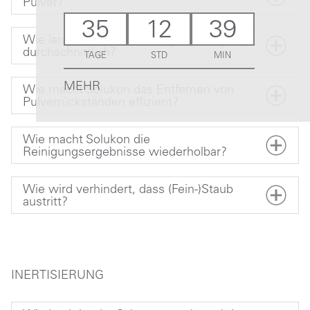
Pulver?
35
12
39
Wie lange dauert ein Reinigungsvorgang
durchschnittlich?
TAGE
STD
MIN
MEHR
Wie macht Solukon das Entfernen von
Pulverrückständen effizient?
Wie macht Solukon die
Reinigungsergebnisse wiederholbar?
Wie wird verhindert, dass (Fein-)Staub
austritt?
INERTISIERUNG