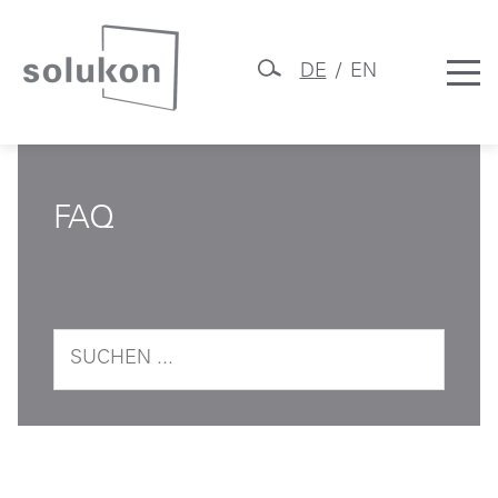
DE
EN
Skip
Solukon
to
content
FAQ