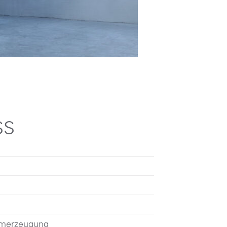
SS
omerzeugung