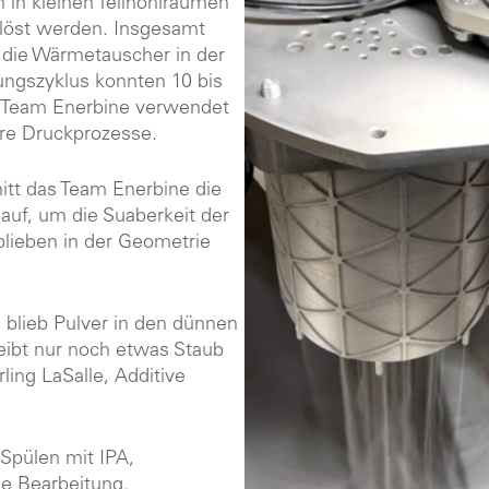
in kleinen Teilhohlräumen
elöst werden. Insgesamt
 die Wärmetauscher in der
ngszyklus konnten 10 bis
 Team Enerbine verwendet
ere Druckprozesse.
tt das Team Enerbine die
 auf, um die Suaberkeit der
 blieben in der Geometrie
blieb Pulver in den dünnen
eibt nur noch etwas Staub
ing LaSalle, Additive
Spülen mit IPA,
e Bearbeitung.