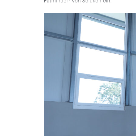
Pathfinder® von Solukon ein.