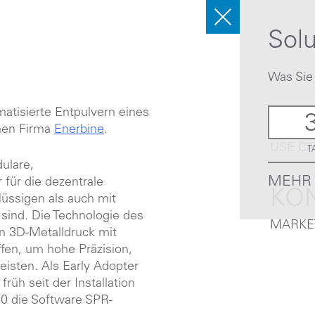
Sol
Was Sie
atisierte Entpulvern eines
DO
hen Firma
Enerbine
.
USE CA
T
ulare,
MEHR
für die dezentrale
KO
lüssigen als auch mit
sind. Die Technologie des
MARKE
 3D-Metalldruck mit
ffen, um hohe Präzision,
eisten. Als Early Adopter
rüh seit der Installation
50
die Software SPR-