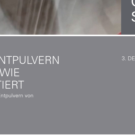
ENTPULVERN
3. D
 WIE
IERT
Entpulvern von