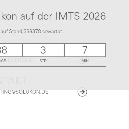
ukon auf der IMTS 2026
 auf Stand 338378 erwartet.
WNLOAD
38
3
7
SE ENERBINE
AGE
STD
MIN
NTAKT
TING@SOLUKON.DE