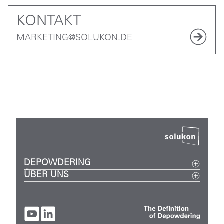
KONTAKT
MARKETING@SOLUKON.DE
DEPOWDERING
ÜBER UNS
Metall
Events
Kunststoff
Karriere
Digital
Unternehmen