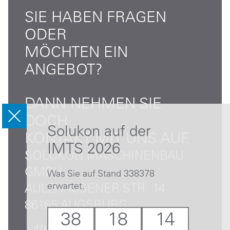
SIE HABEN FRAGEN
ODER
MÖCHTEN EIN
ANGEBOT?
DANN NEHMEN SIE
DOCH
Solukon auf der
KONTAKT MIT UNS AUF.
IMTS 2026
SOLUKON MASCHINENBAU
GMBH
Was Sie auf Stand 338378
erwartet.
AULZHAUSENER STR. 14
86165 AUGSBURG
38
18
14